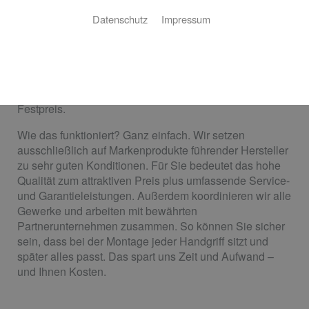
Rundum sorglos zum neuen Bad von Paul
Datenschutz
Impressum
Kick
Sie wollen einfach nur ein schönes neues Bad nach
Ihren Wünschen – ganz ohne Stress und unangenehme
Überraschungen? Gerne! Wir bieten Ihnen Ihr Bad zum
Festpreis.
Wie das funktioniert? Ganz einfach. Wir setzen
ausschließlich auf Markenprodukte führender Hersteller
zu sehr guten Konditionen. Für Sie bedeutet das hohe
Qualität zum attraktiven Preis plus umfassende Service-
und Garantieleistungen. Außerdem koordinieren wir alle
Gewerke und arbeiten mit bewährten
Partnerunternehmen zusammen. So können Sie sicher
sein, dass bei der Montage jeder Handgriff sitzt und
später alles passt. Das spart uns Zeit und Aufwand –
und Ihnen Kosten.