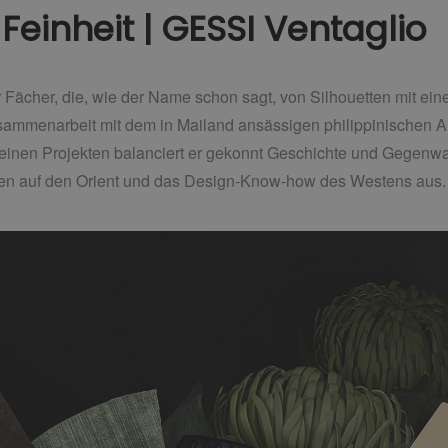
Feinheit | GESSI Ventaglio
er Fächer, die, wie der Name schon sagt, von Silhouetten mit eine
usammenarbeit mit dem in Mailand ansässigen philippinischen A
einen Projekten balanciert er gekonnt Geschichte und Gegenwart,
en auf den Orient und das Design-Know-how des Westens aus.