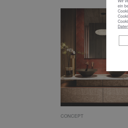
Wir v
ein b
Cooki
Cooki
Cooki
Daten
CONCEPT