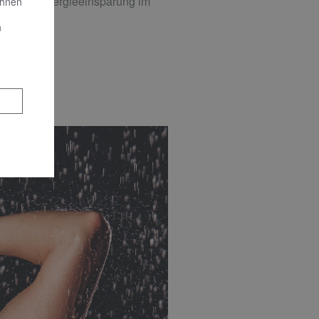
er Wärmeenergieeinsparung im
Ihnen
n