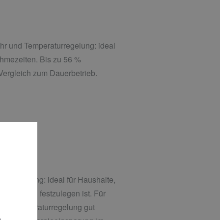
r und Temperaturregelung: ideal
ahmezeiten. Bis zu 56 %
ergleich zum Dauerbetrieb.
egelung: ideal für Haushalte,
ht einfach festzulegen ist. Für
iche Temperaturregelung gut