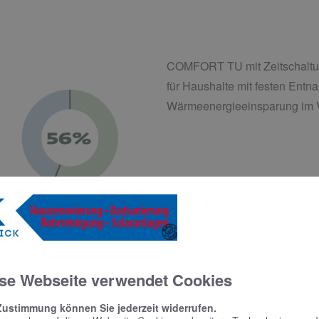
COMFORT TU mit Zeitschaltuh
für Haushalte mit festen Entn
Wärmeenergieeinsparung im V
COMFORT TA mit AUTOADAPT-R
se Webseite verwendet Cookies
in denen der Entnahmeplan nic
Ferienhäuser ist eine zusätzl
Zustimmung können Sie jederzeit widerrufen.