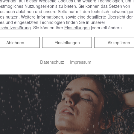
geeignet. Bis zu 67 % wenig
erwenden auf dieser Webseite Cookies und weitere Technologien, um 
estmögliches Nutzungserlebnis zu bieten. Sie können das Setzen von
Vergleich zum Dauerbetrieb.
es auch ablehnen und unsere Seite nur mit den technisch notwendige
es nutzen. Weitere Informationen, sowie eine detaillierte Übersicht der
es und eingesetzten Technologien finden Sie in unserer
schutzerklärung
. Sie können Ihre
Einstellungen
jederzeit ändern.
Ablehnen
Ablehnen
Einstellungen
Akzeptieren
Datenschutz
Impressum