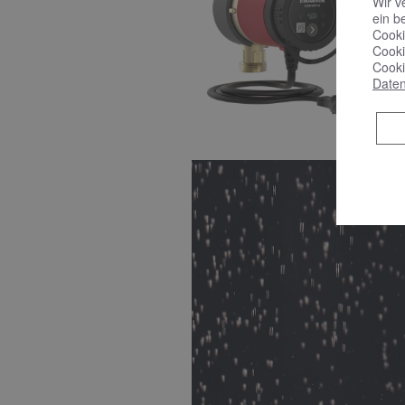
Wir v
ein b
Cooki
Cooki
Cooki
Daten