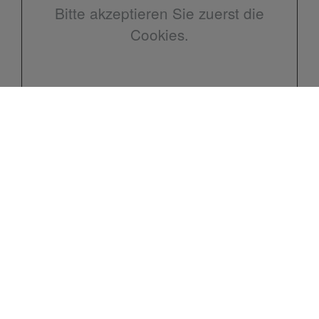
Bitte akzeptieren Sie zuerst die
Cookies.
Kontakt
Paul Kick
Bunsenstr. 1
69190 Walldorf
Telefonnummer Büro:
06227 3984-395